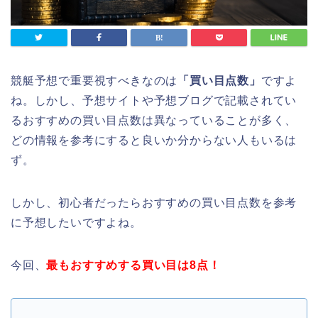
競艇予想で重要視すべきなのは
「買い目点数」
ですよ
ね。しかし、予想サイトや予想ブログで記載されてい
るおすすめの買い目点数は異なっていることが多く、
どの情報を参考にすると良いか分からない人もいるは
ず。
しかし、初心者だったらおすすめの買い目点数を参考
に予想したいですよね。
今回、
最もおすすめする買い目は
8点！