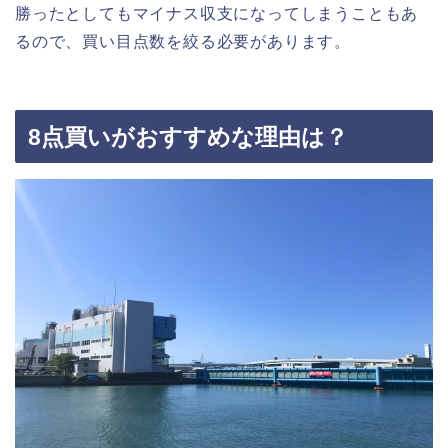
勝ったとしてもマイナス収支になってしまうこともあ
るので、買い目点数を絞る必要があります。
8点買いがおすすめな理由は？