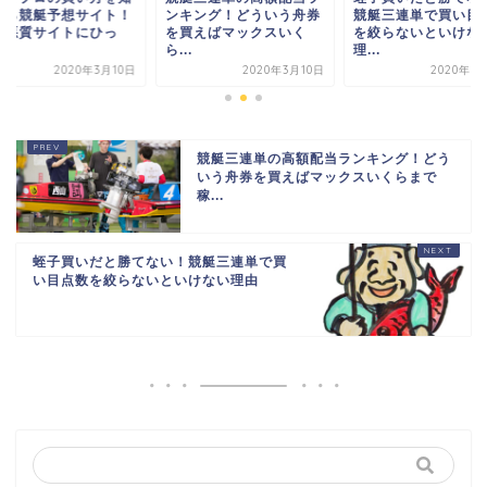
なら競艇予想サイト！
ンキング！どういう舟券
競艇三連単で買い目
だ悪質サイトにひっ
を買えばマックスいく
を絞らないといけな
.
ら...
理...
2020年3月10日
2020年3月10日
2020年3
競艇三連単の高額配当ランキング！どう
いう舟券を買えばマックスいくらまで
稼...
蛭子買いだと勝てない！競艇三連単で買
い目点数を絞らないといけない理由