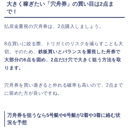
大きく稼ぎたい「穴舟券」の買い目は2点ま
で！
払戻金重視の穴舟券は、2点購入しましょう。
8点買いに絞る際、トリガミのリスクを減らすことも大
切。そのため、
鉄板買いとバランスを重視した舟券で
大部分の6点を固め、2点だけ穴で大きく狙う方法を取
ります。
穴舟券を買い過ぎると外れる確率も高いので、2点まで
に留めた方が良いですね。
万舟券を狙うなら5号艇や6号艇が2着や3着に絡む状
況を予想