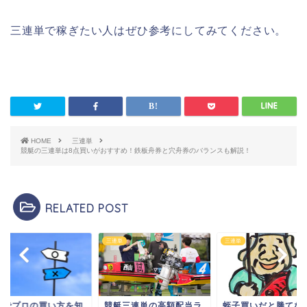
三連単で稼ぎたい人はぜひ参考にしてみてください。
HOME
三連単
競艇の三連単は8点買いがおすすめ！鉄板舟券と穴舟券のバランスも解説！
RELATED POST
単
三連単
三連単
艇でプロの買い方を知
競艇三連単の高額配当ラ
蛭子買いだと勝てな