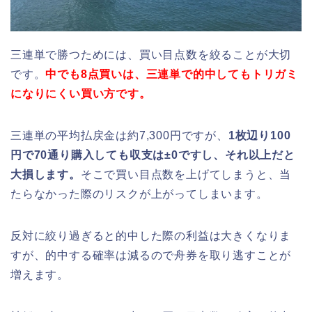
三連単で勝つためには、買い目点数を絞ることが大切
です。
中でも8点買いは、三連単で的中してもトリガミ
になりにくい買い方です。
三連単の平均払戻金は約7,300円ですが、
1枚辺り100
円で70通り購入しても
収支は±0ですし、それ以上だと
大損します。
そこで買い目点数を上げてしまうと、当
たらなかった際のリスクが上がってしまいます。
反対に絞り過ぎると
的中した際の利益は大きくなりま
すが、
的中する確率は減るので
舟券を取り逃すこと
が
増えます。