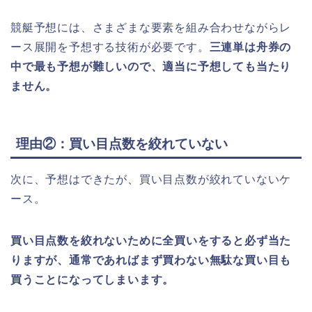
競艇予想には、さまざまな要素を組み合わせながらレ
ース展開を予想する技術が必要です。
三連単は舟券の
中で最も予想が難しいので、適当に予想しても当たり
ません。
理由②：買い目点数を絞れていない
次に、予想はできたが、買い目点数が絞れていないケ
ース。
買い目点数を絞れないために全買いをすると必ず当た
りますが、通常であればまず買わない無駄な買い目も
買うことになってしまいます。