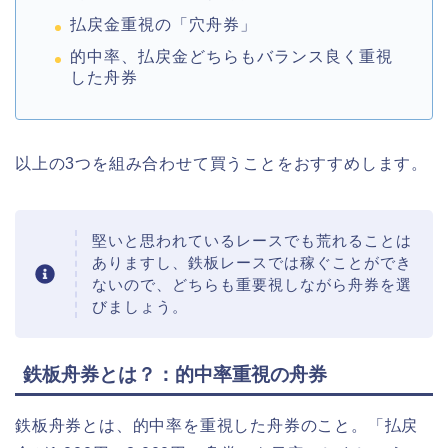
払戻金重視の「穴舟券」
的中率、払戻金どちらもバランス良く重視
した舟券
以上の3つを組み合わせて買うことをおすすめします。
堅いと思われているレースでも荒れることは
ありますし、鉄板レースでは稼ぐことができ
ないので、どちらも重要視しながら舟券を選
びましょう。
鉄板舟券とは？：的中率重視の舟券
鉄板舟券とは、的中率を重視した舟券のこと。「払戻