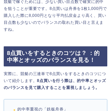
競艇で稼ぐためには、
少ない買い目点数で確実に的中
を狙うことが重要です。
8点買いは舟券を1枚1,000円で
購入した際に8,000円となり平均払戻金より高く、買い
目点数も少ないのでバランスの取れた買い目と言えま
すね。
8点買いをするときのコツは？ ：的
中率とオッズのバランスを見る！
実際に、競艇の三連単で8点買いをするときのコツにつ
いて紹介します。
8点買いを行う際は、的中率とオッズ
のバランスを見て購入することを重視しましょう。
的中率重視の「鉄板舟券」