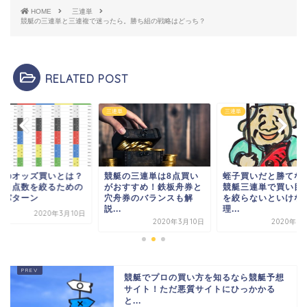
HOME
三連単
競艇の三連単と三連複で迷ったら。勝ち組の戦略はどっち？
RELATED POST
単
三連単
三連単
艇のオッズ買いとは？
競艇の三連単は8点買い
蛭子買いだと勝てな
い目点数を絞るための
がおすすめ！鉄板舟券と
競艇三連単で買い目
ちパターン
穴舟券のバランスも解
を絞らないといけな
説...
理...
2020年3月10日
2020年3月10日
2020年3
競艇でプロの買い方を知るなら競艇予想
サイト！ただ悪質サイトにひっかかる
と...