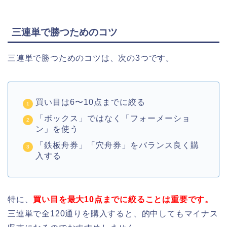
三連単で勝つためのコツ
三連単で勝つためのコツは、次の3つです。
買い目は6〜10点までに絞る
「ボックス」ではなく「フォーメーショ
ン」を使う
「鉄板舟券」「穴舟券」をバランス良く購
入する
特に、
買い目を最大10点までに絞ることは重要です。
三連単で全120通りを購入すると、的中してもマイナス