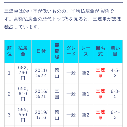
三連単は的中率が低いものの、平均払戻金が高額で
す。高額払戻金の歴代トップ5を見ると、三連単がほぼ
独占しています。
競
順
払戻
グレ
レー
勝ち
買い
日付
艇
位
金
ード
ス
式
目
場
682,
徳
三連
2011/
4-5-
760
1
一般
第2
5/22
2
山
単
円
650,
三
三連
2016/
6-3-
610
2
一般
第1
3/21
5
国
単
円
595,
徳
三連
2019/
6-4-
550
3
一般
第2
1/16
3
山
単
円