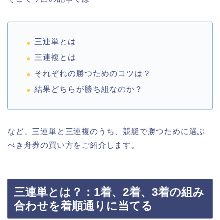
三連単とは
三連複とは
それぞれの勝つためのコツは？
結果どちらが勝ち組なのか？
など、三連単と三連複のうち、競艇で勝つために選ぶ
べき舟券の買い方をご紹介します。
三連単とは？：1着、2着、3着の組み
合わせを着順通りに当てる