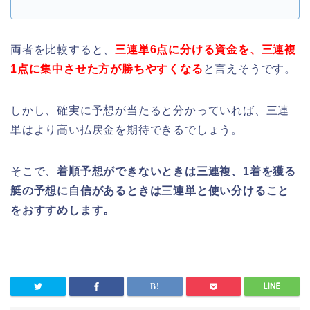
両者を比較すると、
三連単6点に分ける資金を、三連複
1点に集中させた方が勝ちやすくなる
と言えそうです。
しかし、確実に予想が当たると分かっていれば、三連
単はより高い払戻金を期待できるでしょう。
そこで、
着順予想ができないときは
三連複
、1着を獲る
艇の予想に自信があるときは
三連単
と使い分けること
をおすすめします。