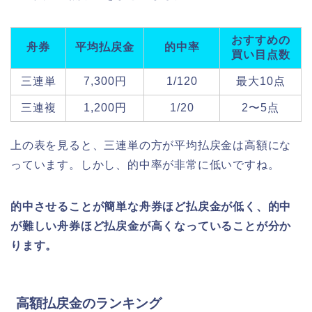
おすすめの
舟券
平均払戻金
的中率
買い目点数
三連単
7,300円
1/120
最大10点
三連複
1,200円
1/20
2〜5点
上の表を見ると、三連単の方が平均払戻金は高額にな
っています。しかし、的中率が非常に低いですね。
的中させることが簡単な舟券ほど払戻金が低く、的中
が難しい舟券ほど払戻金が高くなっていることが分か
ります。
高額払戻金のランキング