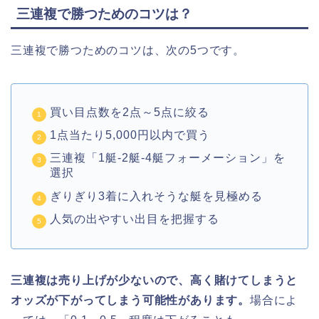
三連複で勝つためのコツは？
三連複で勝つためのコツは、次の5つです。
買い目点数を2点～5点に絞る
1点当たり5,000円以内で買う
三連複「1艇-2艇-4艇フォーメーション」を
選択
ぎりぎり3着に入れそうな艇を見極める
人気の出やすい出目を把握する
三連複は売り上げが少ないので、高く賭けてしまうと
オッズが下がってしまう可能性があります。
場合によ